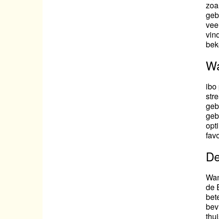
zoa
geb
vee
vin
bek
Wa
ibo
str
geb
geb
opt
fav
De
Wan
de 
bet
bev
thu