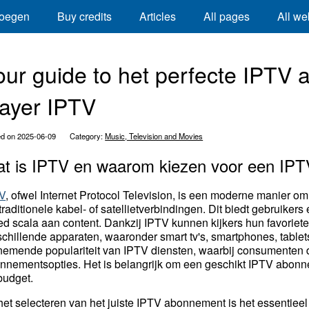
oegen
Buy credits
Articles
All pages
All we
our guide to het perfecte IPTV
layer IPTV
ed on 2025-06-09
Category:
Music, Television and Movies
t is IPTV en waarom kiezen voor een IP
V
, ofwel Internet Protocol Television, is een moderne manier om t
 traditionele kabel- of satellietverbindingen. Dit biedt gebruikers
ed scala aan content. Dankzij IPTV kunnen kijkers hun favorie
schillende apparaten, waaronder smart tv's, smartphones, tablets
nemende populariteit van IPTV diensten, waarbij consumenten 
nnementsopties. Het is belangrijk om een geschikt IPTV abonnem
budget.
 het selecteren van het juiste IPTV abonnement is het essentiee