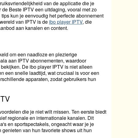
uiksvriendelijkheid van de applicatie die je
r de Beste IPTV een uitdaging, vooral met zo
e tips kun je eenvoudig het perfecte abonnement
 wereld van IPTV is de
ibo player IPTV
, die
 aanbod aan kanalen en content.
ikkeld om een naadloze en plezierige
 scala aan IPTV abonnementen, waardoor
bekijken. De ibo player IPTV is niet alleen
n een snelle laadtijd, wat cruciaal is voor een
erschillende apparaten, zodat gebruikers hun
PTV
oordelen die je niet wilt missen. Ten eerste biedt
ef regionale en internationale kanalen. Dit
ma's en sportspectakels, ongeacht waar je je
en genieten van hun favoriete shows uit hun