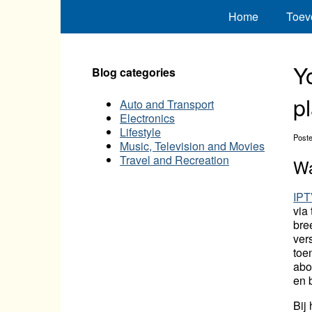
Home
Toev
Y
Blog categories
p
Auto and Transport
Electronics
Lifestyle
Post
Music, Television and Movies
Travel and Recreation
Wa
IPT
via
bre
ver
toe
abo
en 
Bij