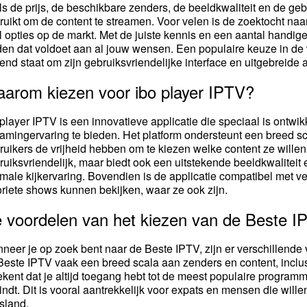
ls de prijs, de beschikbare zenders, de beeldkwaliteit en de gebr
ruikt om de content te streamen. Voor velen is de zoektocht naa
l opties op de markt. Met de juiste kennis en een aantal handig
den dat voldoet aan al jouw wensen. Een populaire keuze in de
end staat om zijn gebruiksvriendelijke interface en uitgebreide
arom kiezen voor ibo player IPTV?
 player IPTV is een innovatieve applicatie die speciaal is ontw
eamingervaring te bieden. Het platform ondersteunt een breed
ruikers de vrijheid hebben om te kiezen welke content ze willen 
ruiksvriendelijk, maar biedt ook een uitstekende beeldkwaliteit e
imale kijkervaring. Bovendien is de applicatie compatibel met v
oriete shows kunnen bekijken, waar ze ook zijn.
 voordelen van het kiezen van de Beste I
neer je op zoek bent naar de Beste IPTV, zijn er verschillende v
Beste IPTV vaak een breed scala aan zenders en content, inclusi
ekent dat je altijd toegang hebt tot de meest populaire program
indt. Dit is vooral aantrekkelijk voor expats en mensen die will
island.